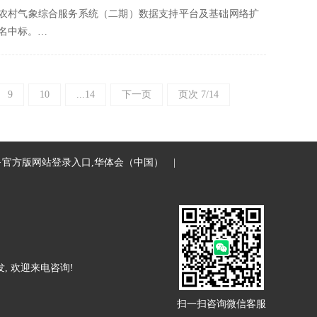
宁市农村气象综合服务系统（二期）数据支持平台及基础网络扩
名中标。…
9
10
...14
下一页
页次 7/14
·官方版网站登录入口,华体会（中国）
|
, 欢迎来电咨询!
扫一扫咨询微信客服