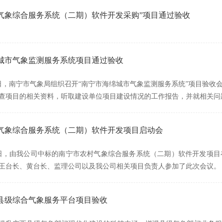
气象综合服务系统（二期）软件开发采购”项目通过验收
城市气象监测服务系统项目通过验收
2月8日，南宁市气象局组织召开“南宁市海绵城市气象监测服务系统”项目
查项目的相关资料，听取建设单位项目建设情况的工作报告，并就相关问
气象综合服务系统（二期）软件开发项目启动会
月21日，由我公司中标的南宁市农村气象综合服务系统（二期）软件开发
王台长、黄台长、监理公司以及我公司相关项目负责人参加了此次会议。
县级综合气象服务平台项目验收