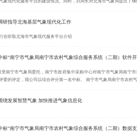
气象现代化服务平台的建设情况。同时，刘局长对北海市气象局提出了继
调研指导北海基层气象现代化工作
行在听取北海市气象现代服务平台介绍
中标“南宁市气象局南宁市农村气象综合服务系统（二期）软件开发
月22日受南宁市气象局委托，南宁市政府集中采购中心对南宁市气象局南
评委的评定，我公司以综合评分第一名中标。 南宁市气象局南宁市农村
围绕发展智慧气象 加快推进气象信息化
中标“南宁市气象局南宁市农村气象综合服务系统（二期）数据