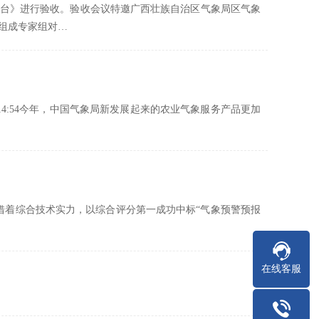
务平台》进行验收。验收会议特邀广西壮族自治区气象局区气象
组成专家组对…
日14:54今年，中国气象局新发展起来的农业气象服务产品更加
凭借着综合技术实力，以综合评分第一成功中标“气象预警预报
在线客服