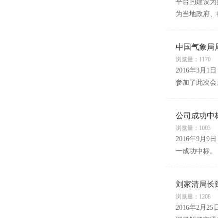
平台的建设为
为当地政府、
中国气象局
浏览量：1170
2016年3
参加了此次会
公司成功中
浏览量：1003
2016年9
一成功中标。
刘家清局长
浏览量：1208
2016年2