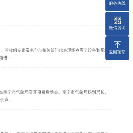
服务热线
微信咨询
验收会。验收组专家及南宁市相关部门代表现场查看了设备和系统
返回顶部
题进…
项目在南宁市气象局召开项目启动会。南宁市气象局杨副局长、
 会议…