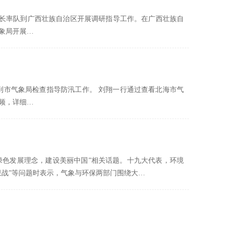
聪副局长率队到广西壮族自治区开展调研指导工作。在广西壮族自
象局开展…
同下到市气象局检查指导防汛工作。 刘翔一行通过查看北海市气
频，详细…
行绿色发展理念，建设美丽中国”相关话题。十九大代表，环境
卫战”等问题时表示，气象与环保两部门围绕大…