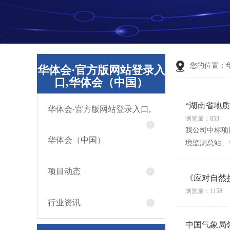
您的位置：
华体会·官方版网站登录入
口,华体会（中国）
“湖南省地
华体会·官方版网站登录入口,
浏览量：853
我公司中标项
华体会（中国）
境监测总站、
项目动态
《应对自然
浏览量：1158
行业资讯
中国气象局