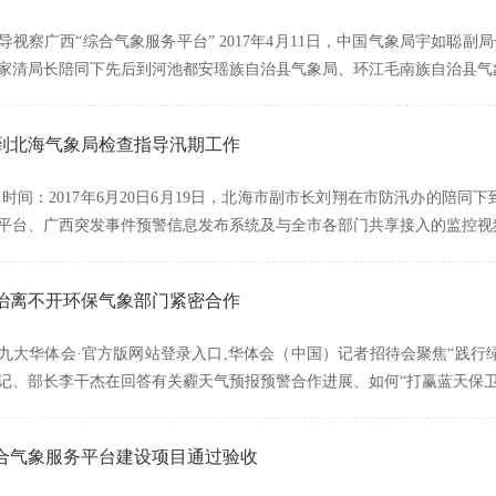
导视察广西“综合气象服务平台” 2017年4月11日，中国气象局宇如
家清局长陪同下先后到河池都安瑶族自治县气象局、环江毛南族自治县气
到北海气象局检查指导汛期工作
 时间：2017年6月20日6月19日，北海市副市长刘翔在市防汛办的陪
平台、广西突发事件预警信息发布系统及与全市各部门共享接入的监控视
治离不开环保气象部门紧密合作
，十九大华体会·官方版网站登录入口,华体会（中国）记者招待会聚焦“践
记、部长李干杰在回答有关霾天气预报预警合作进展、如何“打赢蓝天保
合气象服务平台建设项目通过验收