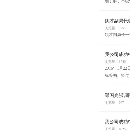
细了解了市级
姚才副局长
浏览量：675
姚才副局长一
我公司成功
浏览量：1240
2016年1
标采购。经过
郑国光强调
浏览量：707
我公司成功
浏览量：1025