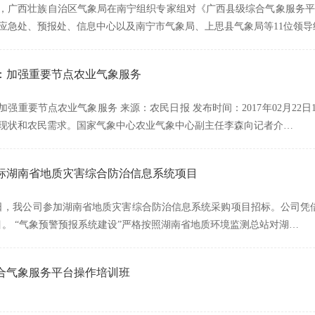
月2日，广西壮族自治区气象局在南宁组织专家组对《广西县级综合气象服
应急处、预报处、信息中心以及南宁市气象局、上思县气象局等11位领导
：加强重要节点农业气象服务
加强重要节点农业气象服务 来源：农民日报 发布时间：2017年02月22
现状和农民需求。国家气象中心农业气象中心副主任李森向记者介…
标湖南省地质灾害综合防治信息系统项目
月24日，我公司参加湖南省地质灾害综合防治信息系统采购项目招标。公司
目。 “气象预警预报系统建设”严格按照湖南省地质环境监测总站对湖…
合气象服务平台操作培训班