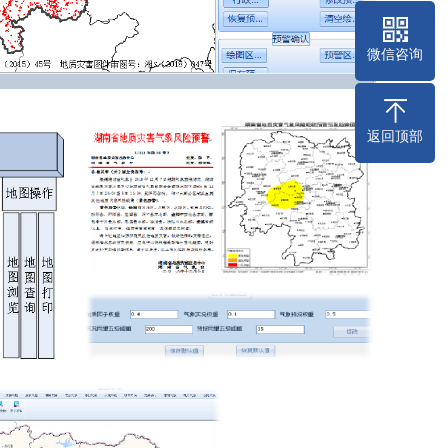
微信咨询
返回顶部