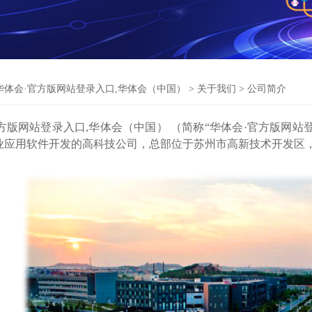
华体会·官方版网站登录入口,华体会（中国）
>
关于我们
>
公司简介
方版网站登录入口,华体会（中国） （简称“华体会·官方版网站
业应用软件开发的高科技公司，总部位于苏州市高新技术开发