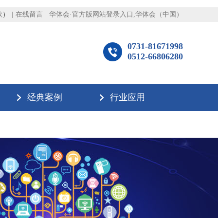
歌
）
|
在线留言
|
华体会·官方版网站登录入口,华体会（中国）
0731-81671998
0512-66806280
经典案例
行业应用
国）