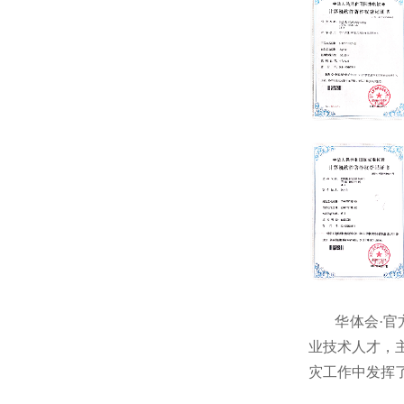
华体会·官
业技术人才，
灾工作中发挥