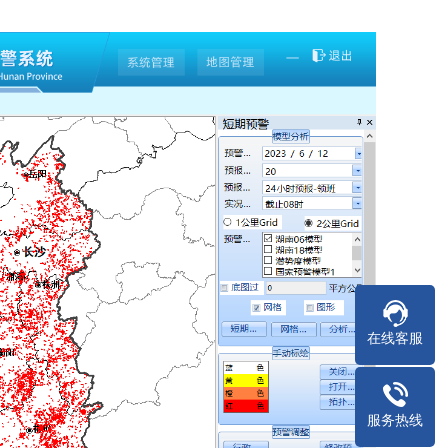
在线客服
服务热线