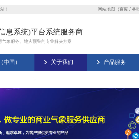
网站！
网站地图
（
百度
/
谷
理信息系统)平台系统服务商
慧气象服务、地灾预警的专业解决方案
（中国）
关于我们
产品服务
国）
华体会·官方版网站登录入口,华体会（中