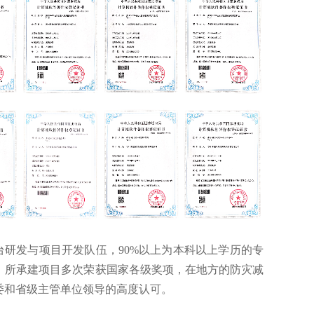
台研发与项目开发队伍，90%以上为本科以上学历的专
，所承建项目多次荣获国家各级奖项，在地方的防灾减
委和省级主管单位领导的高度认可。