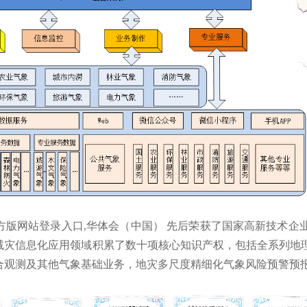
版网站登录入口,华体会（中国） 先后荣获了国家高新技术企
减灾信息化应用领域积累了数十项核心知识产权，包括全系列地
合观测及其他气象基础业务，地灾多尺度精细化气象风险预警预