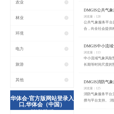
农业
DMGIS公共气
浏览量：128
林业
公共气象服务平台
合，向全社会提供
环境
DMGIS中小流
电力
浏览量：113
中小流域气象风险
旅游
长期等时间尺度的
其他
DMGIS消防气
浏览量：125
消防气象服务平台
华体会·官方版网站登录入
撑与平台支持。 
口,华体会（中国）
CONTACT US