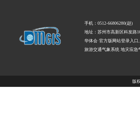
手机：0512-66806280(赵)
地址：苏州市高新区科发路10
华体会·官方版网站登录入口
旅游交通气象系统
地灾应急
版