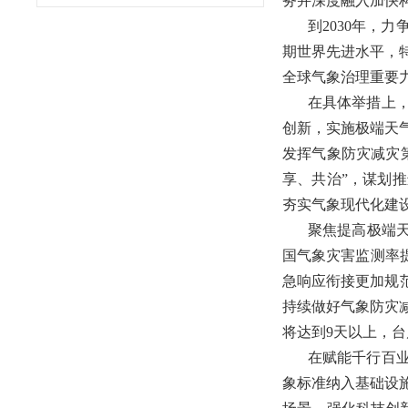
务并深度融入加快
到2030年，
期世界先进水平，
全球气象治理重要
在具体举措上
创新，实施极端天
发挥气象防灾减灾
享、共治”，谋划
夯实气象现代化建
聚焦提高极端
国气象灾害监测率
急响应衔接更加规
持续做好气象防灾
将达到9天以上，
在赋能千行百
象标准纳入基础设