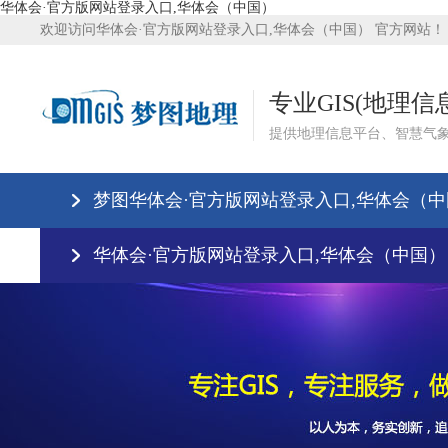
华体会·官方版网站登录入口,华体会（中国）
欢迎访问华体会·官方版网站登录入口,华体会（中国） 官方网站！
专业GIS(地理
提供地理信息平台、智慧气
梦图华体会·官方版网站登录入口,华体会（
华体会·官方版网站登录入口,华体会（中国）