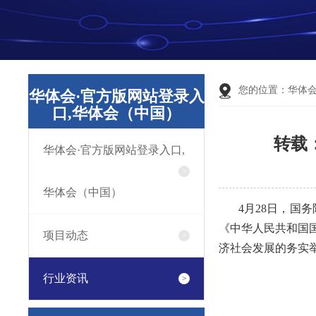
您的位置：
华体会
华体会·官方版网站登录入
口,华体会（中国）
转载
华体会·官方版网站登录入口,
华体会（中国）
4月28日，国
《中华人民共和国
项目动态
济社会发展的务实
行业资讯