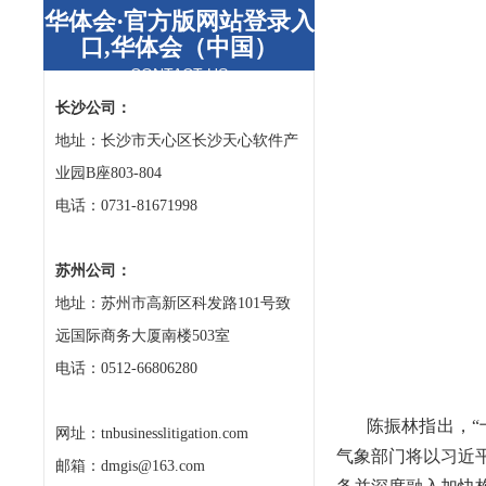
华体会·官方版网站登录入
口,华体会（中国）
CONTACT US
长沙公司：
地址：长沙市天心区长沙天心软件产
业园B座803-804
电话：0731-81671998
苏州公司：
地址：苏州市高新区科发路101号致
远国际商务大厦南楼503室
电话：0512-66806280
陈振林指出，
网址：tnbusinesslitigation.com
气象部门将以习近
邮箱：dmgis@163.com