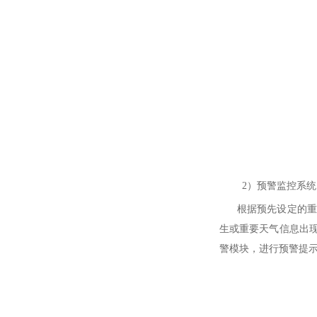
2）预警监控系统
根据预先设定的重要
生或重要天气信息出
警模块，进行预警提