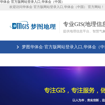
华体会·官方版网站登录入口,华体会（中国）
欢迎访问华体会·官方版网站登录入口,华体会（中国） 官方网站！
专业GIS(地理
提供地理信息平台、智慧气
梦图华体会·官方版网站登录入口,华体会（
华体会·官方版网站登录入口,华体会（中国）