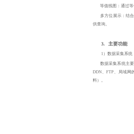
等值线图：通过等值
多方位展示：结合G
供查询。
3. 主要功能
1）数据采集系统
数据采集系统主要负
DDN、FTP、局
料）。