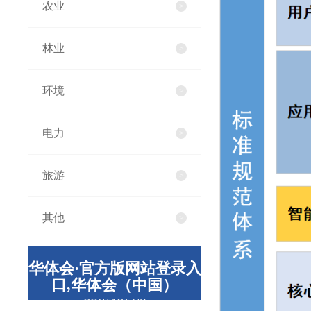
农业
林业
环境
电力
旅游
其他
华体会·官方版网站登录入
口,华体会（中国）
CONTACT US