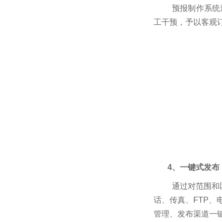
预报制作系统
工干预，予以客观
4、一键式发布
通过对范围和
话、传真、FTP
管理、发布渠道一