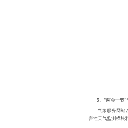
5、“两会一节
气象服务网站
害性天气监测模块