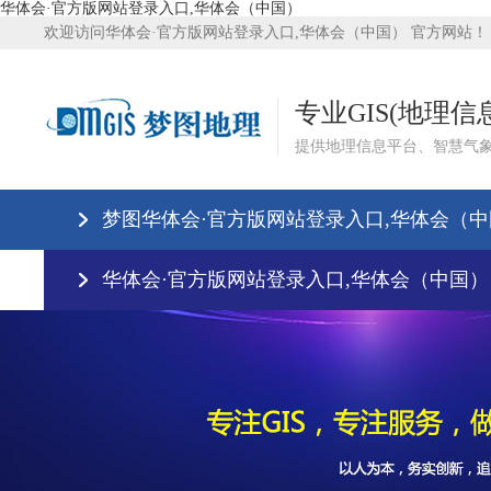
华体会·官方版网站登录入口,华体会（中国）
欢迎访问华体会·官方版网站登录入口,华体会（中国） 官方网站！
专业GIS(地理
提供地理信息平台、智慧气
梦图华体会·官方版网站登录入口,华体会（
华体会·官方版网站登录入口,华体会（中国）