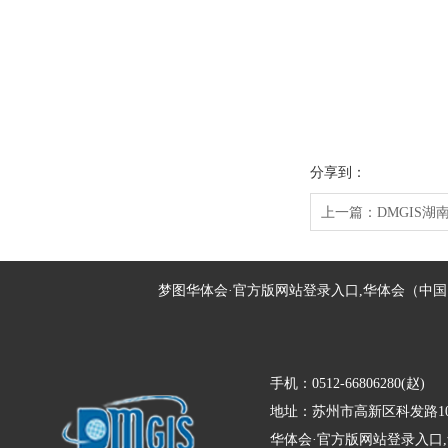
分享到：
上一篇：
DMGIS
梦图华体会·官方版网站登录入口,华体会（中国
手机：0512-66806280(赵)
地址：苏州市高新区科发路10
华体会·官方版网站登录入口