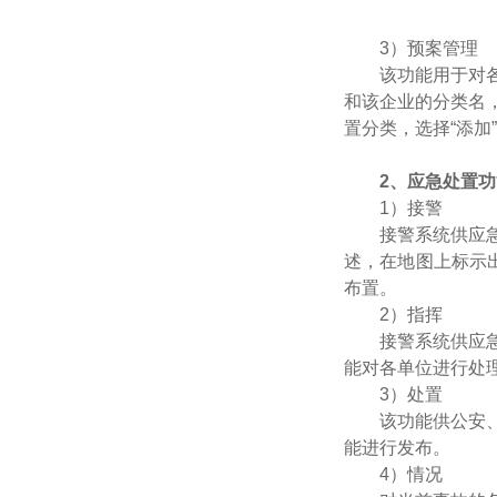
3）预案管理
该功能用于对
和该企业的分类名
置分类，选择“添
2、应急处置功
1）接警
接警系统供应
述，在地图上标示
布置。
2）指挥
接警系统供应
能对各单位进行处
3）处置
该功能供公安
能进行发布。
4）情况