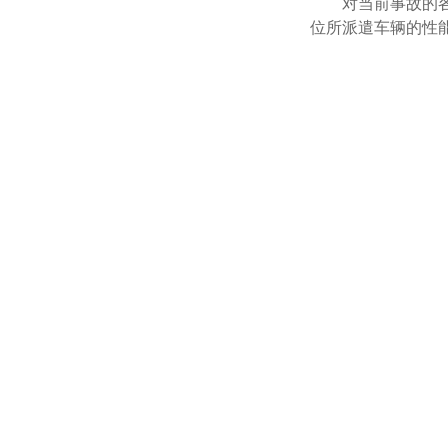
对当前事故的
位所派遣车辆的性